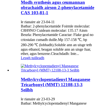
Modh synthesis agus ceumannan
obrachaidh airson 2-phenylacetamide
CAS 103-81-1
le rianaire air 23-04-11
Bathar: 2-phenylacetamide Foirmle molecular:
C8H9NO Cuideam molecular: 135.17 Ainm
Beurla: Phenylacetamide Caractar: ​​Flake geal no
criostalan cumadh duille.Mp 157-158 ℃, bp
280-290 ℃ (lobhadh).Soluble ann an uisge teth
agus ethanol, beagan soluble ann an uisge fuar,
ether, agus benzene.Cleachdadh: Inte...
Leugh tuilleadh
Methylcyclopentadienyl Manganese
Tricarbonyl (MMT) 12108-13-3
Seilbh
le rianaire air 23-03-29
Bathar: Methylcyclopentadienyl Manganese