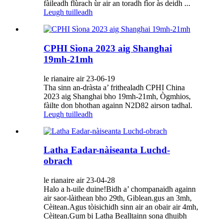
fàileadh flùrach ùr air an toradh fìor às deidh ...
Leugh tuilleadh
CPHI Sìona 2023 aig Shanghai
19mh-21mh
le rianaire air 23-06-19
Tha sinn an-dràsta a’ frithealadh CPHI China
2023 aig Shanghai bho 19mh-21mh, Ògmhios,
fàilte don bhothan againn N2D82 airson tadhal.
Leugh tuilleadh
Latha Eadar-nàiseanta Luchd-
obrach
le rianaire air 23-04-28
Halo a h-uile duine!Bidh a’ chompanaidh againn
air saor-làithean bho 29th, Giblean.gus an 3mh,
Cèitean.Agus tòisichidh sinn air an obair air 4mh,
Cèitean.Gum bi Latha Bealltainn sona dhuibh