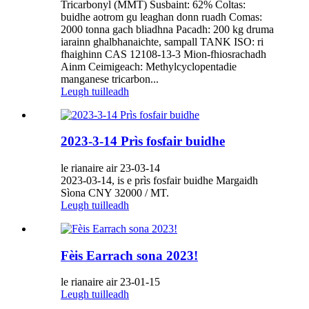
Tricarbonyl (MMT) Susbaint: 62% Coltas:
buidhe aotrom gu leaghan donn ruadh Comas:
2000 tonna gach bliadhna Pacadh: 200 kg druma
iarainn ghalbhanaichte, sampall TANK ISO: ri
fhaighinn CAS 12108-13-3 Mion-fhiosrachadh
Ainm Ceimigeach: Methylcyclopentadie
manganese tricarbon...
Leugh tuilleadh
2023-3-14 Prìs fosfair buidhe
le rianaire air 23-03-14
2023-03-14, is e prìs fosfair buidhe Margaidh
Sìona CNY 32000 / MT.
Leugh tuilleadh
Fèis Earrach sona 2023!
le rianaire air 23-01-15
Leugh tuilleadh