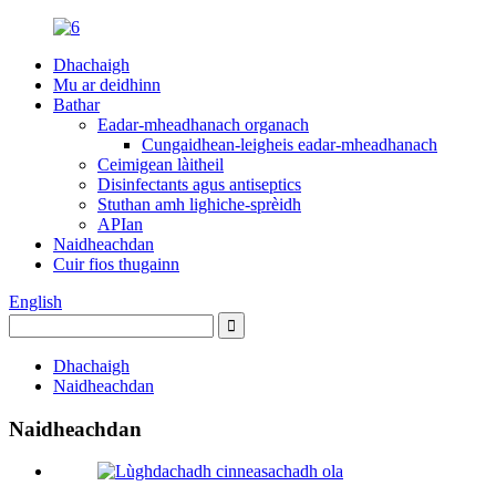
Dhachaigh
Mu ar deidhinn
Bathar
Eadar-mheadhanach organach
Cungaidhean-leigheis eadar-mheadhanach
Ceimigean làitheil
Disinfectants agus antiseptics
Stuthan amh lighiche-sprèidh
APIan
Naidheachdan
Cuir fios thugainn
English
Dhachaigh
Naidheachdan
Naidheachdan