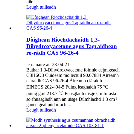
uile!
Leugh tuilleadh
Dòighean Riochdachaidh 1,3-
Dihydroxyacetone agus Tagraidhean
ro-ràdh CAS 96-26-4
le rianaire air 23-04-21
Bathar 1,3-Dihydroxyacetone foirmle ceimigeach
C3H6O3 Cuideam moileciuil 90.07884 Àireamh
clàraidh CAS 96-26-4 Àireamh clàraidh
EINECS 202-494-5 Puing leaghaidh 75 ℃
puing goil 213.7 ℃ Fuasgladh uisge Gu furasta
so-fhuasgladh ann an uisge Dùmhlachd 1.3 cm ³
gance geal pùdarrach ...
Leugh tuilleadh