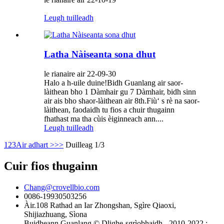
Leugh tuilleadh
Latha Nàiseanta sona dhut
le rianaire air 22-09-30
Halo a h-uile duine!Bidh Guanlang air saor-
làithean bho 1 Dàmhair gu 7 Dàmhair, bidh sinn
air ais bho shaor-làithean air 8th.Fiù‘ s rè na saor-
làithean, faodaidh tu fios a chuir thugainn
fhathast ma tha cùis èiginneach ann....
Leugh tuilleadh
1
2
3
Air adhart >
>>
Duilleag 1/3
Cuir fios thugainn
Chang@crovellbio.com
0086-19930503256
Àir.108 Rathad an Iar Zhongshan, Sgìre Qiaoxi,
Shijiazhuang, Sìona
Buidheann Guanlang © Dlighe-sgrìobhaidh - 2010-2022 :