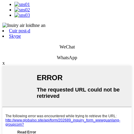
Cuir post-d
Skype
WeChat
WhatsApp
x