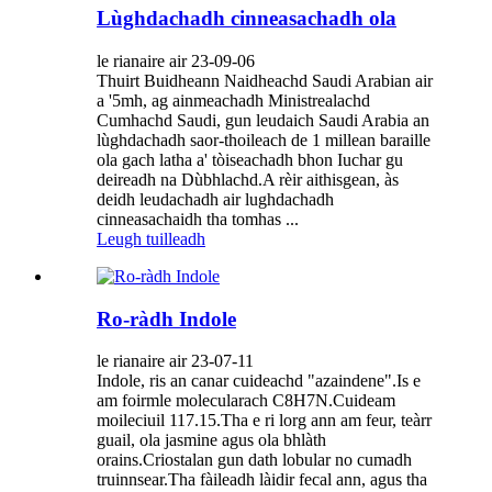
Lùghdachadh cinneasachadh ola
le rianaire air 23-09-06
Thuirt Buidheann Naidheachd Saudi Arabian air
a '5mh, ag ainmeachadh Ministrealachd
Cumhachd Saudi, gun leudaich Saudi Arabia an
lùghdachadh saor-thoileach de 1 millean baraille
ola gach latha a' tòiseachadh bhon Iuchar gu
deireadh na Dùbhlachd.A rèir aithisgean, às
deidh leudachadh air lughdachadh
cinneasachaidh tha tomhas ...
Leugh tuilleadh
Ro-ràdh Indole
le rianaire air 23-07-11
Indole, ris an canar cuideachd "azaindene".Is e
am foirmle molecularach C8H7N.Cuideam
moileciuil 117.15.Tha e ri lorg ann am feur, teàrr
guail, ola jasmine agus ola bhlàth
orains.Criostalan gun dath lobular no cumadh
truinnsear.Tha fàileadh làidir fecal ann, agus tha