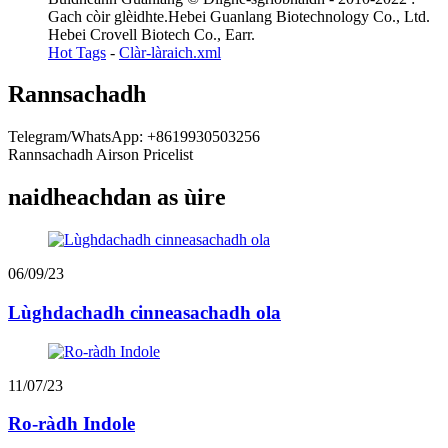
Gach còir glèidhte.Hebei Guanlang Biotechnology Co., Ltd.
Hebei Crovell Biotech Co., Earr.
Hot Tags
-
Clàr-làraich.xml
Rannsachadh
Telegram/WhatsApp: +8619930503256
Rannsachadh Airson Pricelist
naidheachdan as ùire
06/09/23
Lùghdachadh cinneasachadh ola
11/07/23
Ro-ràdh Indole