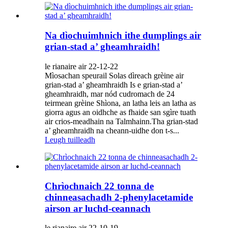
Na dìochuimhnich ithe dumplings air
grian-stad a’ gheamhraidh!
le rianaire air 22-12-22
Mìosachan speurail Solas dìreach grèine air
grian-stad a’ gheamhraidh Is e grian-stad a’
gheamhraidh, mar nód cudromach de 24
teirmean grèine Shìona, an latha leis an latha as
giorra agus an oidhche as fhaide san sgìre tuath
air crios-meadhain na Talmhainn.Tha grian-stad
a’ gheamhraidh na cheann-uidhe don t-s...
Leugh tuilleadh
Chrìochnaich 22 tonna de
chinneasachadh 2-phenylacetamide
airson ar luchd-ceannach
le rianaire air 22-10-19