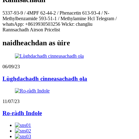
5337-93-9 / 4MPF 62-44-2 / ​​Phenacetin 613-93-4 / N-
Methylbenzamide 593-51-1 / Methylamine Hcl Telegram /
whatsApp: +8619930503256 Wickr: changliu
Rannsachadh Airson Pricelist
naidheachdan as ùire
06/09/23
Lùghdachadh cinneasachadh ola
11/07/23
Ro-ràdh Indole