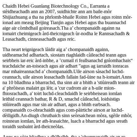
Chaidh Hebei Guanlang Biotechnology Co., Earranta a
stèidheachadh ann an 2007, suidhichte ann am baile-mòr
Shijiazhuang a tha na phrìomh-bhaile Roinn Hebei agus roinn mòr-
ionad am measg Beijing Tianjin agus Hebei agus tha buannachd
aige air còmhdhail goireasach.Tha a’ chompanaidh againn na
iomairt cheimigeach àrd-theicnigeach ùr-nodha le Rannsachadh &
Leasachadh, cinneasachadh agus reic.
Tha neart teignigeach làidir aig a’ chompanaidh againn,
uidheamachd adhartach, siostam riaghlaidh càileachd teann agus
seirbheis iar-reic àrd-inbhe, a ’cumail ri feallsanachd gnìomhachais“
teachdaiche an-toiseach agus air adhart ”agus ag iarraidh ionracas
mar mhaireannachd a’ chompanaidh.Uile airson sàsachd luchd-
ceannach, uile airson leasachadh fallain fad-ùine na h-iomairt.Anns
na 10 bliadhna a bharrachd, tha sinn air a bhith a 'stiùireadh teann air
a' phròiseas malairt gu lèir, a 'cur cudrom air a h-uile mion-
fhiosrachadh, a' toirt luchd-cleachdaidh le seirbheisean iomlan
leithid ceannach bathar, R & D, smachd càileachd, loidsistigs
stiùireadh agus mar sin air adhart, agus a bhith earbsach.
companaidh co-obrachaidh agus com-pàirtiche airson ar luchd-
dèiligidh.An-diugh chruthaich sinn seòrsaichean mòra, sgèile mhòr,
roinnean iomlan, ìre ath-leasaichte, luach a bharrachd agus sreath
toraidh susbaint àrd-theicneòlas.
Anns na còig bliadhna a dh'fhalbh, tha a 'chompanaidh air an ro-