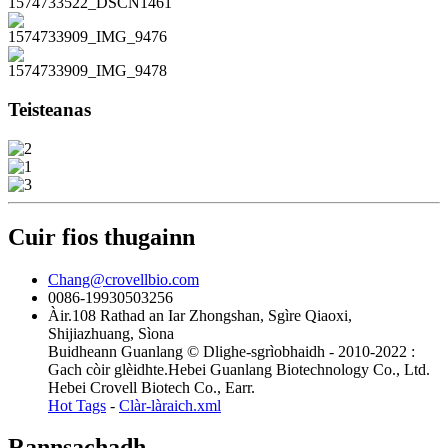
Teisteanas
Cuir fios thugainn
Chang@crovellbio.com
0086-19930503256
Àir.108 Rathad an Iar Zhongshan, Sgìre Qiaoxi,
Shijiazhuang, Sìona
Buidheann Guanlang © Dlighe-sgrìobhaidh - 2010-2022 :
Gach còir glèidhte.Hebei Guanlang Biotechnology Co., Ltd.
Hebei Crovell Biotech Co., Earr.
Hot Tags
-
Clàr-làraich.xml
Rannsachadh