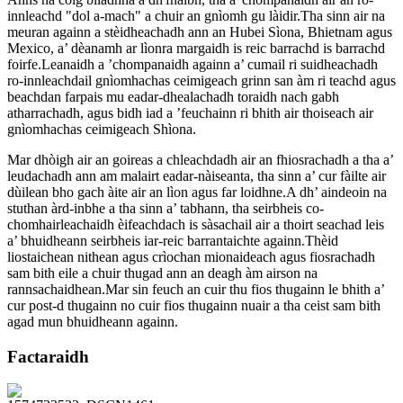
innleachd "dol a-mach" a chuir an gnìomh gu làidir.Tha sinn air na
meuran againn a stèidheachadh ann an Hubei Sìona, Bhietnam agus
Mexico, a’ dèanamh ar lìonra margaidh is reic barrachd is barrachd
foirfe.Leanaidh a ’chompanaidh againn a’ cumail ri suidheachadh
ro-innleachdail gnìomhachas ceimigeach grinn san àm ri teachd agus
beachdan farpais mu eadar-dhealachadh toraidh nach gabh
atharrachadh, agus bidh iad a ’feuchainn ri bhith air thoiseach air
gnìomhachas ceimigeach Shìona.
Mar dhòigh air an goireas a chleachdadh air an fhiosrachadh a tha a’
leudachadh ann am malairt eadar-nàiseanta, tha sinn a’ cur fàilte air
dùilean bho gach àite air an lìon agus far loidhne.A dh’ aindeoin na
stuthan àrd-inbhe a tha sinn a’ tabhann, tha seirbheis co-
chomhairleachaidh èifeachdach is sàsachail air a thoirt seachad leis
a’ bhuidheann seirbheis iar-reic barrantaichte againn.Thèid
liostaichean nithean agus crìochan mionaideach agus fiosrachadh
sam bith eile a chuir thugad ann an deagh àm airson na
rannsachaidhean.Mar sin feuch an cuir thu fios thugainn le bhith a’
cur post-d thugainn no cuir fios thugainn nuair a tha ceist sam bith
agad mun bhuidheann againn.
Factaraidh