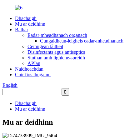
Dhachaigh
Mu ar deidhinn
Bathar
Eadar-mheadhanach organach
Cungaidhean-leigheis eadar-mheadhanach
Ceimigean làitheil
Disinfectants agus antiseptics
Stuthan amh lighiche-sprèidh
APIan
Naidheachdan
Cuir fios thugainn
English
Dhachaigh
Mu ar deidhinn
Mu ar deidhinn